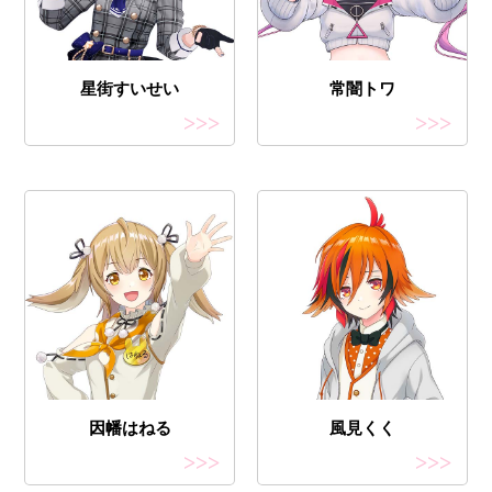
星街すいせい
常闇トワ
>>>
>>>
因幡はねる
風見くく
>>>
>>>