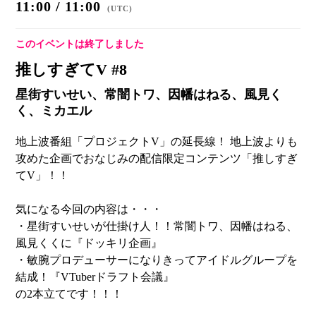
11:00 / 11:00
(
UTC
)
このイベントは終了しました
推しすぎてV #8
星街すいせい、常闇トワ、因幡はねる、風見く
く、ミカエル
地上波番組「プロジェクトV」の延長線！ 地上波よりも
攻めた企画でおなじみの配信限定コンテンツ「推しすぎ
てV」！！
気になる今回の内容は・・・
・星街すいせいが仕掛け人！！常闇トワ、因幡はねる、
風見くくに『ドッキリ企画』
・敏腕プロデューサーになりきってアイドルグループを
結成！『VTuberドラフト会議』
の2本立てです！！！