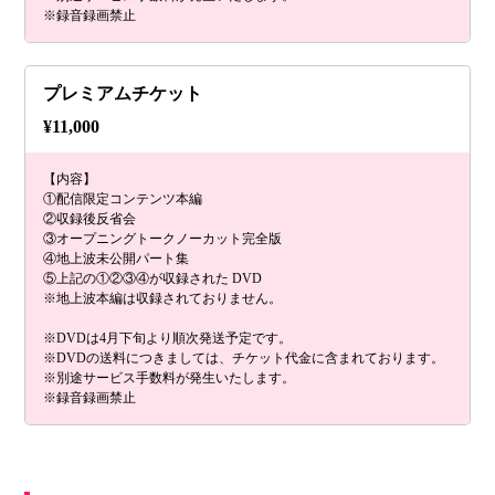
※録音録画禁止
プレミアムチケット
¥
11,000
【内容】
①配信限定コンテンツ本編
②収録後反省会
③オープニングトークノーカット完全版
④地上波未公開パート集
⑤上記の①②③④が収録された DVD
※地上波本編は収録されておりません。
※DVDは4月下旬より順次発送予定です。
※DVDの送料につきましては、チケット代金に含まれております。
※別途サービス手数料が発生いたします。
※録音録画禁止